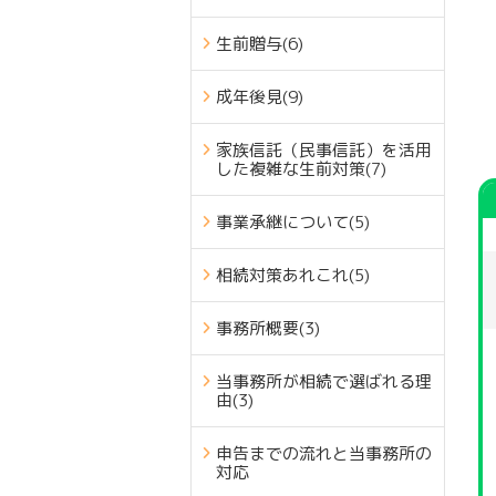
生前贈与
(6)
成年後見
(9)
家族信託（民事信託）を活用
した複雑な生前対策
(7)
事業承継について
(5)
相続対策あれこれ
(5)
事務所概要
(3)
当事務所が相続で選ばれる理
由
(3)
申告までの流れと当事務所の
対応