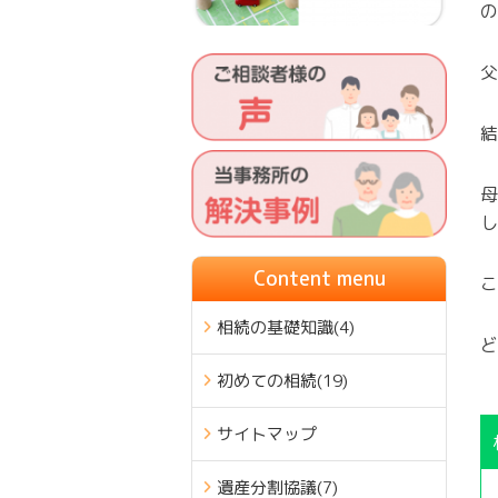
の
父
結
母
し
Content menu
こ
相続の基礎知識
(4)
ど
初めての相続
(19)
サイトマップ
遺産分割協議
(7)