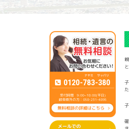
親
と
0120-783-380
子
た
9:00~18:00(平日)
岐阜県外の方：058-231-4895
子
確
き