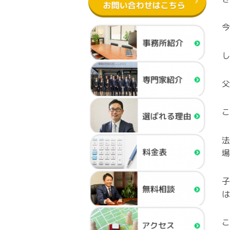
今
し
父
こ
法
場
子
は
こ