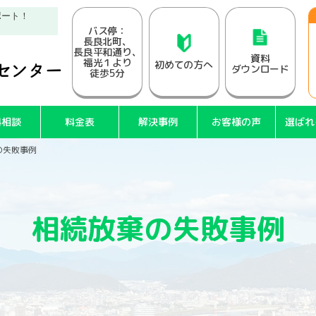
ポート！
バス停：
長良北町、
長良平和通り、
資料
福光１より
初めての方へ
ダウンロード
徒歩5分
料相談
料金表
解決事例
お客様の声
選ばれ
の失敗事例
相続放棄の失敗事例