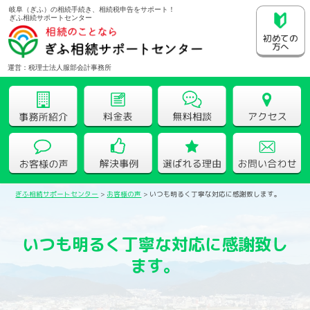
岐阜（ぎふ）の相続手続き、相続税申告をサポート！
ぎふ相続サポートセンター
初めての
方へ
運営：税理士法人服部会計事務所
ぎふ相続サポートセンター
>
お客様の声
>
いつも明るく丁寧な対応に感謝致します。
いつも明るく丁寧な対応に感謝致し
ます。