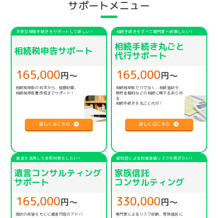
サポートメニュー
不安な申告手続きをサポートして欲しい！
相続手続きをすべて専門家へ依頼したい！
相続手続き丸ごと
相続税申告サポート
代行サポート
165,000
165,000
円〜
円〜
相続税申告の判定から、税額計算、
相続税申告だけでなく、相続登記や
相続税申告書作成までサポート！
預貯金解約などの相続に関するあらゆ
る
相続手続きを丸ごと代行！
詳しくはこちら
詳しくはこちら
遺言を活用した生前対策をしたい！
認知症による財産凍結リスクを防ぎたい！
遺言コンサルティング
家族信託
サポート
コンサルティング
165,000
330,000
円〜
円〜
現状の希望をもとに遺言内容のアドバ
専門家によるリスク診断、家族信託に