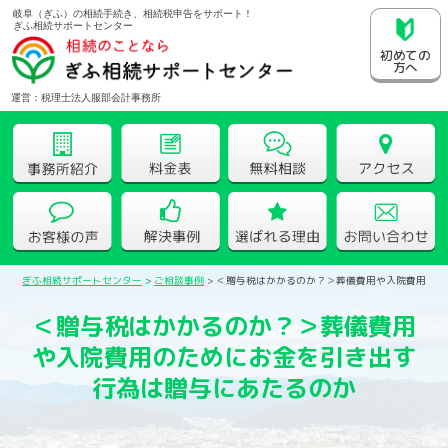
岐阜（ぎふ）の相続手続き、相続税申告をサポート！
ぎふ相続サポートセンター
初めての
方へ
運営：税理士法人服部会計事務所
ぎふ相続サポートセンター
>
ご相談事例
>
＜贈与税はかかるのか？＞葬儀費用や入院費用のた
＜贈与税はかかるのか？＞葬儀費用
や入院費用のためにお金を引き出す
行為は贈与にあたるのか