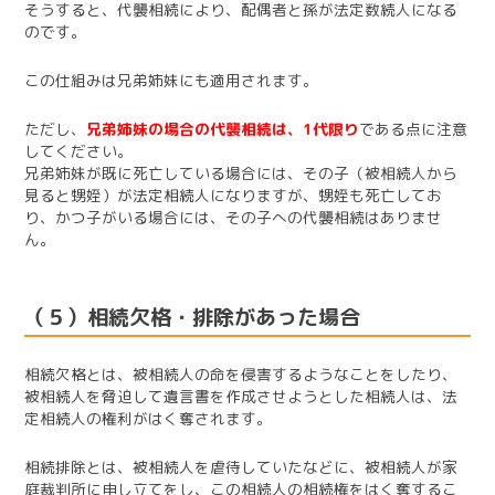
そうすると、代襲相続により、配偶者と孫が法定数続人になる
のです。
この仕組みは兄弟姉妹にも適用されます。
ただし、
兄弟姉妹の場合の代襲相続は、1代限り
である点に注意
してください。
兄弟姉妹が既に死亡している場合には、その子（被相続人から
見ると甥姪）が法定相続人になりますが、甥姪も死亡してお
り、かつ子がいる場合には、その子への代襲相続はありませ
ん。
（５）相続欠格・排除があった場合
相続欠格とは、被相続人の命を侵害するようなことをしたり、
被相続人を脅迫して遺言書を作成させようとした相続人は、法
定相続人の権利がはく奪されます。
相続排除とは、被相続人を虐待していたなどに、被相続人が家
庭裁判所に申し立てをし、この相続人の相続権をはく奪するこ