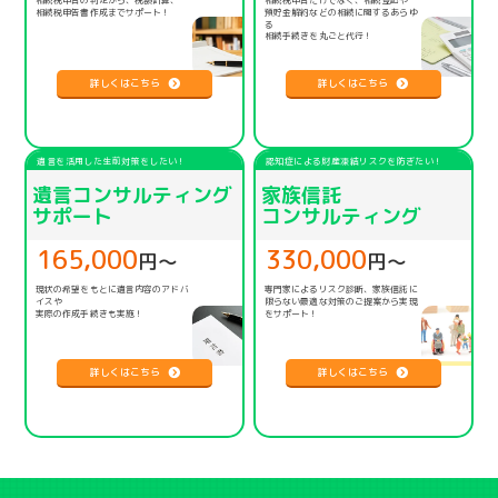
相続税申告の判定から、税額計算、
相続税申告だけでなく、相続登記や
相続税申告書作成までサポート！
預貯金解約などの相続に関するあらゆ
る
相続手続きを丸ごと代行！
詳しくはこちら
詳しくはこちら
遺言を活用した生前対策をしたい！
認知症による財産凍結リスクを防ぎたい！
遺言コンサルティング
家族信託
サポート
コンサルティング
165,000
330,000
円〜
円〜
現状の希望をもとに遺言内容のアドバ
専門家によるリスク診断、家族信託に
イスや
限らない
最適な対策のご提案から実現
実際の作成手続きも実施！
をサポート！
詳しくはこちら
詳しくはこちら