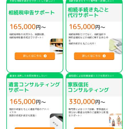
不安な申告手続きをサポートして欲しい！
相続手続きをすべて専門家へ依頼したい！
相続手続き丸ごと
相続税申告サポート
代行サポート
165,000
165,000
円〜
円〜
相続税申告の判定から、税額計算、
相続税申告だけでなく、相続登記や
相続税申告書作成までサポート！
預貯金解約などの相続に関するあらゆ
る
相続手続きを丸ごと代行！
詳しくはこちら
詳しくはこちら
遺言を活用した生前対策をしたい！
認知症による財産凍結リスクを防ぎたい！
遺言コンサルティング
家族信託
サポート
コンサルティング
165,000
330,000
円〜
円〜
現状の希望をもとに遺言内容のアドバ
専門家によるリスク診断、家族信託に
イスや
限らない
最適な対策のご提案から実現
実際の作成手続きも実施！
をサポート！