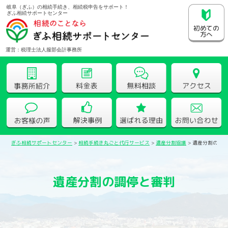
岐阜（ぎふ）の相続手続き、相続税申告をサポート！
ぎふ相続サポートセンター
初めての
方へ
運営：税理士法人服部会計事務所
ぎふ相続サポートセンター
>
相続手続き丸ごと代行サービス
>
遺産分割協議
>
遺産分割の調
遺産分割の調停と審判