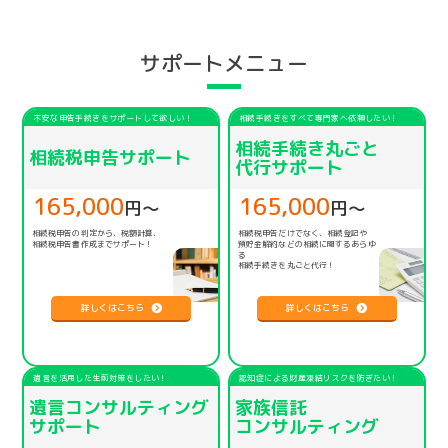
サポートメニュー
不安な申告手続きをサポートして欲しい！
相続手続きをすべて専門家へ依頼したい！
相続手続き丸ごと
相続税申告サポート
代行サポート
165,000
165,000
円〜
円〜
相続税申告の判定から、税額計算、
相続税申告だけでなく、相続登記や
相続税申告書作成までサポート！
預貯金解約などの相続に関するあらゆ
る
相続手続きを丸ごと代行！
詳しくはこちら
詳しくはこちら
遺言を活用した生前対策をしたい！
認知症による財産凍結リスクを防ぎたい！
遺言コンサルティング
家族信託
サポート
コンサルティング