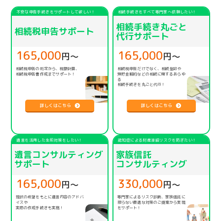
不安な申告手続きをサポートして欲しい！
相続手続きをすべて専門家へ依頼したい！
相続手続き丸ごと
相続税申告サポート
代行サポート
165,000
165,000
円〜
円〜
相続税申告の判定から、税額計算、
相続税申告だけでなく、相続登記や
相続税申告書作成までサポート！
預貯金解約などの相続に関するあらゆ
る
相続手続きを丸ごと代行！
詳しくはこちら
詳しくはこちら
遺言を活用した生前対策をしたい！
認知症による財産凍結リスクを防ぎたい！
遺言コンサルティング
家族信託
サポート
コンサルティング
165,000
330,000
円〜
円〜
現状の希望をもとに遺言内容のアドバ
専門家によるリスク診断、家族信託に
イスや
限らない
最適な対策のご提案から実現
実際の作成手続きも実施！
をサポート！