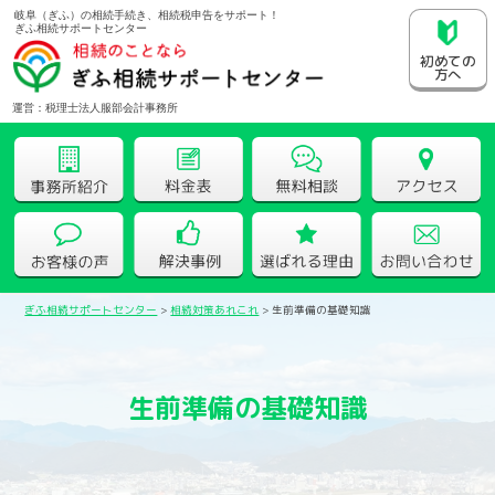
岐阜（ぎふ）の相続手続き、相続税申告をサポート！
ぎふ相続サポートセンター
初めての
方へ
運営：税理士法人服部会計事務所
ぎふ相続サポートセンター
>
相続対策あれこれ
>
生前準備の基礎知識
生前準備の基礎知識