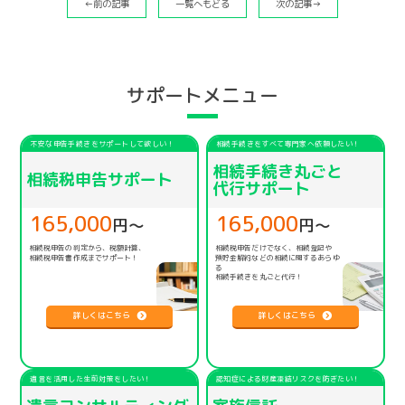
←前の記事
一覧へもどる
次の記事→
サポートメニュー
不安な申告手続きをサポートして欲しい！
相続手続きをすべて専門家へ依頼したい！
相続手続き丸ごと
相続税申告サポート
代行サポート
165,000
165,000
円〜
円〜
相続税申告の判定から、税額計算、
相続税申告だけでなく、相続登記や
相続税申告書作成までサポート！
預貯金解約などの相続に関するあらゆ
る
相続手続きを丸ごと代行！
詳しくはこちら
詳しくはこちら
遺言を活用した生前対策をしたい！
認知症による財産凍結リスクを防ぎたい！