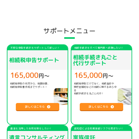
サポートメニュー
不安な申告手続きをサポートして欲しい！
相続手続きをすべて専門家へ依頼したい！
相続手続き丸ごと
相続税申告サポート
代行サポート
165,000
165,000
円〜
円〜
相続税申告の判定から、税額計算、
相続税申告だけでなく、相続登記や
相続税申告書作成までサポート！
預貯金解約などの相続に関するあらゆ
る
相続手続きを丸ごと代行！
詳しくはこちら
詳しくはこちら
遺言を活用した生前対策をしたい！
認知症による財産凍結リスクを防ぎたい！
遺言コンサルティング
家族信託