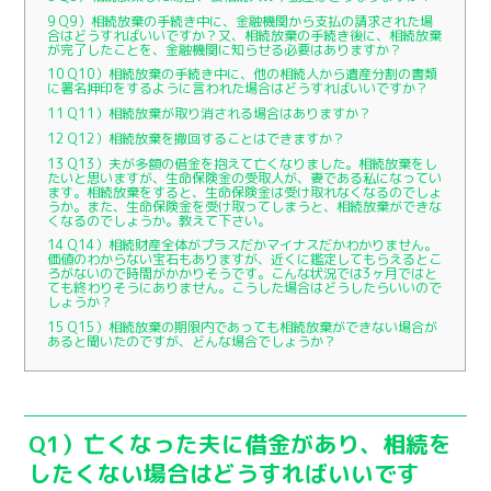
9
Q9）相続放棄の手続き中に、金融機関から支払の請求された場
合はどうすればいいですか？又、相続放棄の手続き後に、相続放棄
が完了したことを、金融機関に知らせる必要はありますか？
10
Q10）相続放棄の手続き中に、他の相続人から遺産分割の書類
に署名押印をするように言われた場合はどうすればいいですか？
11
Q11）相続放棄が取り消される場合はありますか？
12
Q12）相続放棄を撤回することはできますか？
13
Q13）夫が多額の借金を抱えて亡くなりました。相続放棄をし
たいと思いますが、生命保険金の受取人が、妻である私になってい
ます。相続放棄をすると、生命保険金は受け取れなくなるのでしょ
うか。また、生命保険金を受け取ってしまうと、相続放棄ができな
くなるのでしょうか。教えて下さい。
14
Q14）相続財産全体がプラスだかマイナスだかわかりません。
価値のわからない宝石もありますが、近くに鑑定してもらえるとこ
ろがないので時間がかかりそうです。こんな状況では3ヶ月ではと
ても終わりそうにありません。こうした場合はどうしたらいいので
しょうか？
15
Q15）相続放棄の期限内であっても相続放棄ができない場合が
あると聞いたのですが、どんな場合でしょうか？
Q1）亡くなった夫に借金があり、相続を
したくない場合はどうすればいいです